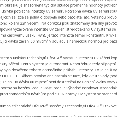
ím obrázku je znázorněna typická situace proměnné hodnoty potřebné
„křivka potřebné intenzity UV záření“. Potřebná dávka UV záření souv
ajících se, zda se jedná o dospělé nebo batolata, atd. Většinou provo
končí kolem 22h večerní. Na obrázku jsou znázorněny dva dny provoz
dpovídá vyzařované intenzitě UV záření středotlakého UV systému se
ému časovému úseku (48h), je tato intenzita téměř konstantní. Křiv
2
šťující dávku záření 60 mJ/cm
v souladu s německou normou pro bazé
®
stém s unikátní technologií LifeAGE
vyzařuje intenzitu UV záření kopí
nzity záření. Tento systém je autonomní. Nepotřebuje tedy připojen
, aby bylo dosaženo tohoto optimálního průběhu intenzity. To je další 
 LIFETECH. Během prvního dne nastala situace, kdy kvalita vody (ho
2
ik, že ani UV dávka 60 mJ/cm
není dostatečná na udržení kvality vody 
normy na bazény. Zde je vidět, proč je výhodné instalovat středotl
oproti standardním návrhům podle DIN normy. UV systém se standa
®
®
zatímco středotlaké LifeUVM
systémy s technologií LifeAGE
i takové
navrhovány s výkonovou rezervou právě kvůli takovýmto situacím, k