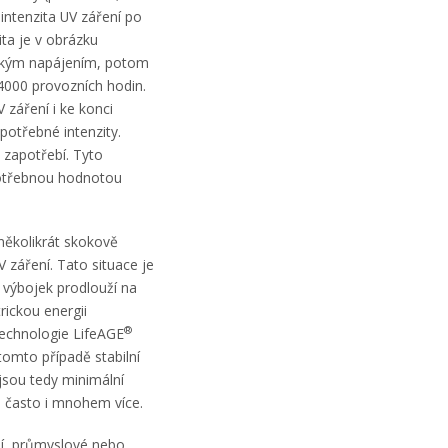
intenzita UV záření po
ta je v obrázku
ckým napájením, potom
4000 provozních hodin.
 záření i ke konci
potřebné intenzity.
 zapotřebí. Tyto
 potřebnou hodnotou
několikrát skokově
záření. Tato situace je
 výbojek prodlouží na
ickou energii
®
 technologie LifeAGE
omto případě stabilní
jsou tedy minimální
 často i mnohem více.
dní, průmyslové nebo