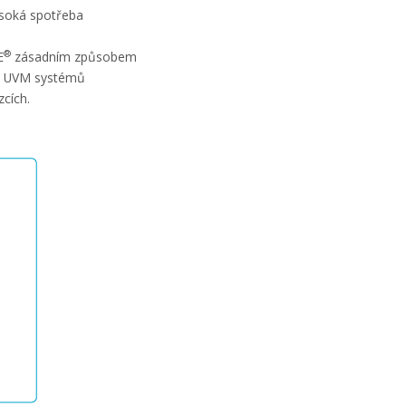
ysoká spotřeba
®
E
zásadním způsobem
ch UVM systémů
zcích.