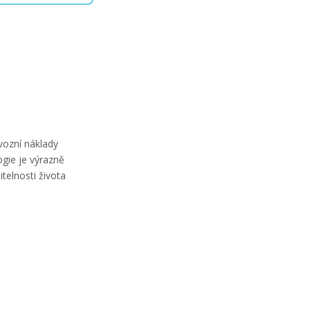
vozní náklady
ogie je výrazně
telnosti života