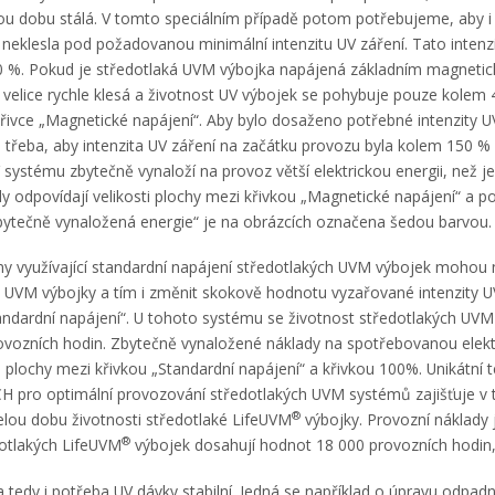
ou dobu stálá. V tomto speciálním případě potom potřebujeme, aby i 
neklesla pod požadovanou minimální intenzitu UV záření. Tato intenzi
 %. Pokud je středotlaká UVM výbojka napájená základním magneti
 velice rychle klesá a životnost UV výbojek se pohybuje pouze kolem 
řivce „Magnetické napájení“. Aby bylo dosaženo potřebné intenzity UV
e třeba, aby intenzita UV záření na začátku provozu byla kolem 150 % 
systému zbytečně vynaloží na provoz větší elektrickou energii, než je
y odpovídají velikosti plochy mezi křivkou „Magnetické napájení“ a
bytečně vynaložená energie“ je na obrázcích označena šedou barvou.
y využívající standardní napájení středotlakých UVM výbojek mohou 
UVM výbojky a tím i změnit skokově hodnotu vyzařované intenzity UV 
ndardní napájení“. U tohoto systému se životnost středotlakých UVM
vozních hodin. Zbytečně vynaložené náklady na spotřebovanou elektr
i plochy mezi křivkou „Standardní napájení“ a křivkou 100%. Unikátní
H pro optimální provozování středotlakých UVM systémů zajišťuje v t
®
celou dobu životnosti středotlaké LifeUVM
výbojky. Provozní náklady 
®
dotlakých LifeUVM
výbojek dosahují hodnot 18 000 provozních hodin,
a tedy i potřeba UV dávky stabilní. Jedná se například o úpravu odpa