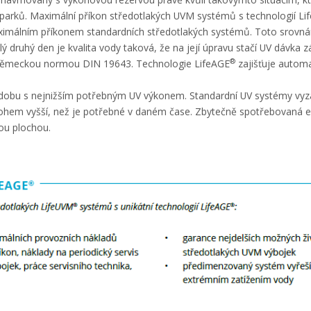
parků. Maximální příkon středotlakých UVM systémů s technologií Li
ximálním příkonem standardních středotlakých systémů. Toto srovnán
lý druhý den je kvalita vody taková, že na její úpravu stačí UV dávka zá
®
ěmeckou normou DIN 19643. Technologie LifeAGE
zajišťuje automa
obu s nejnižším potřebným UV výkonem. Standardní UV systémy vyza
ohem vyšší, než je potřebné v daném čase. Zbytečně spotřebovaná el
ou plochou.