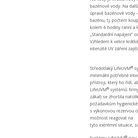
bazénové vody. Na dalš
úpravě bazénové vody – 
bazénu, tj. počtem koup
kolem 6 hodiny ranní a 
„Standardní napájení“ o
Vzhledem k velice krátk
intenzitě UV záření zaji
®
Středotlaký LifeUVM
sy
minimální potřebné inte
přístroji, který ho řídí
®
LifeUVM
systémů firmy
zákal) se zhoršila natol
požadavkům hygienické 
s výkonovou rezervou 
možnost reagovat na
tyto extrémní situace, 
®
Systémy LifeUVM
jsou 