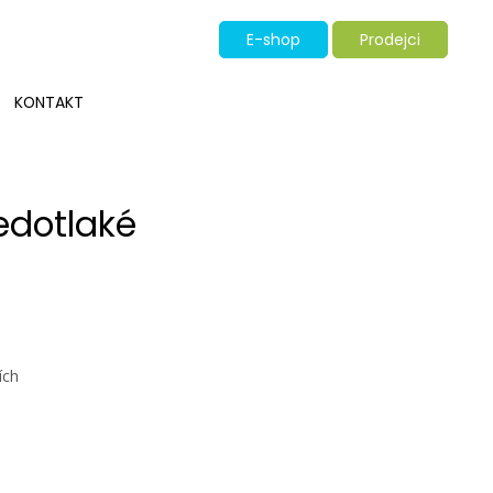
E-shop
Prodejci
KONTAKT
ředotlaké
ích