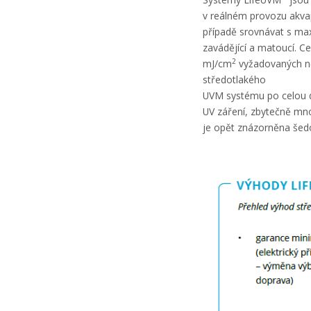
v reálném provozu akva
případě srovnávat s ma
zavádějící a matoucí. Ce
2
mJ/cm
vyžadovaných n
středotlakého
UVM systému po celou d
UV záření, zbytečně mn
je opět znázorněna šed