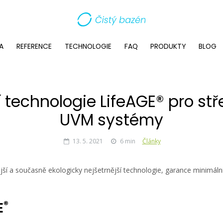
A
REFERENCE
TECHNOLOGIE
FAQ
PRODUKTY
BLOG
 technologie LifeAGE® pro st
UVM systémy
13. 5. 2021
6
min
Články
í a současně ekologicky nejšetrnější technologie, garance minimáln
®
E