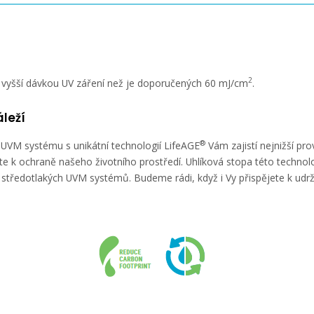
2
 vyšší dávkou UV záření než je doporučených 60 mJ/cm
.
leží
®
 UVM systému s unikátní technologií LifeAGE
Vám zajistí nejnižší pro
te k ochraně našeho životního prostředí. Uhlíková stopa této technol
 středotlakých UVM systémů. Budeme rádi, když i Vy přispějete k udrži