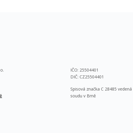
o.
IČO: 25504401
DIČ: CZ25504401
Spisová značka C 28485 vedená 
ě
soudu v Brně