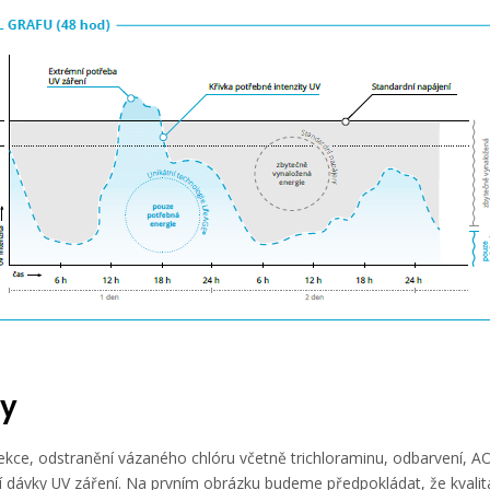
y
ekce, odstranění vázaného chlóru včetně trichloraminu, odbarvení, AO
í dávky UV záření. Na prvním obrázku budeme předpokládat, že kvalita