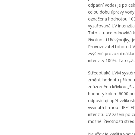
odpadní voda) je po cel
celou dobu úpravy vody 
označena hodnotou 100
vyzařovaná UV intenzita
Tato situace odpovídá k
životnosti UV výbojky, j
Provozovatel tohoto UV 
zvýšené provozní náklad
intenzity 100%. Tato „Z
Středotlaké UVM systém
změnit hodnotu příkonu 
znázorněna křivkou „Sta
hodnoty kolem 6000 pro
odpovídají opět velikost
vyvinutá firmou LIFETEC
intenzitu UV záření po 
možné. Životnosti stře
Ne vždy je kvalita vody 