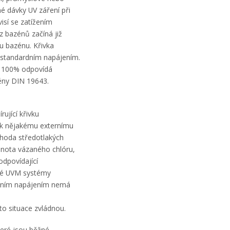
 dávky UV záření při
isí se zatížením
z bazénů začíná již
u bazénu. Křivka
 standardním napájením.
ka 100% odpovídá
ny DIN 19643.
rující křivku
í k nějakému externímu
výhoda středotlakých
dnota vázaného chlóru,
odpovídající
aké UVM systémy
rdním napájením nemá
to situace zvládnou.
teré jsou běžné