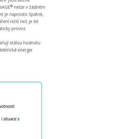
®
feAGE
nelze v žádném
í je naprosto špatné,
ření nižší než je 60
ticky provoz
řují stálou hodnotu
ektrická energie