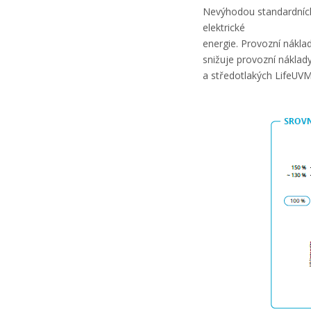
Nevýhodou standardních
elektrické
energie. Provozní náklad
snižuje provozní náklad
a středotlakých LifeUV